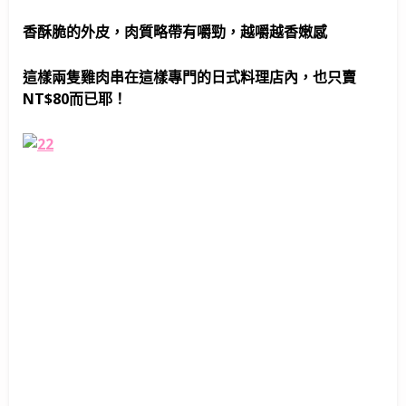
香酥脆的外皮，肉質略帶有嚼勁，越嚼越香嫩感
這樣兩隻雞肉串在這樣專門的日式料理店內，也只賣
NT$80而已耶！