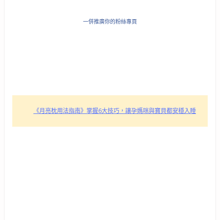
一併推廣你的粉絲專頁
《月亮枕用法指南》掌握6大技巧，讓孕媽咪與寶貝都安穩入睡