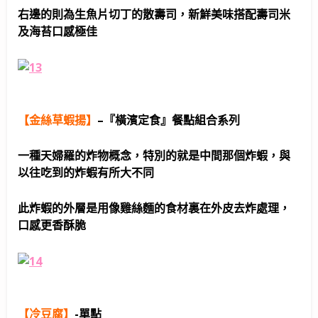
右邊的則為生魚片切丁的散壽司，新鮮美味搭配壽司米
及海苔口感極佳
【金絲草蝦揚】
–
『橫濱定食』餐點組合系列
一種天婦羅的炸物概念，特別的就是中間那個炸蝦，與
以往吃到的炸蝦有所大不同
此炸蝦的外層是用像雞絲麵的食材裏在外皮去炸處理，
口感更香酥脆
【冷豆腐】
-單點