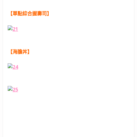
【單點綜合握壽司】
【海膽丼】