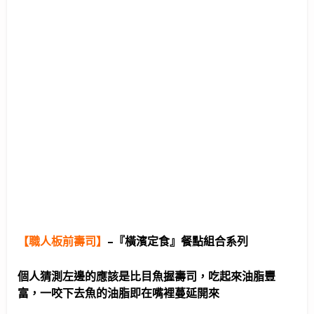
【職人板前壽司】
–
『橫濱定食』餐點組合系列
個人猜測左邊的應該是比目魚握壽司，吃起來油脂豐
富，一咬下去魚的油脂即在嘴裡蔓延開來