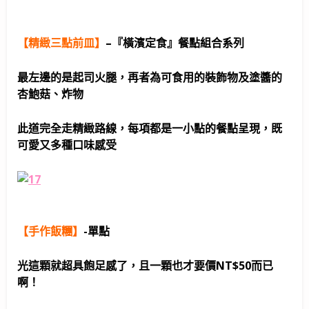
【精緻三點前皿】
–
『橫濱定食』餐點組合系列
最左邊的是起司火腿，再者為可食用的裝飾物及塗醬的
杏鮑菇、炸物
此道完全走精緻路線，每項都是一小點的餐點呈現，既
可愛又多種口味感受
【手作飯糰】
-單點
光這顆就超具飽足感了，且一顆也才要價NT$50而已
啊！