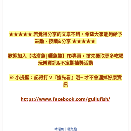
★★★★★ 若覺得分享的文章不錯，希望大家能夠給予
鼓勵、按讚&分享 ★★★★★
歡迎加入【咕溜魚|曬魚趣】FB專頁，搶先獲取更多吃喝
玩樂資訊&不定期抽獎活動
※ 小提醒：記得打 V『搶先看』哦~ 才不會漏掉好康資
訊
https://www.facebook.com/guliufish/
咕溜魚｜曬魚趣