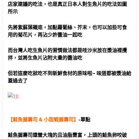
店家建議的吃法，也是真正日本人對生魚片的吃法如圖
所示
先將紫蘇葉襯底，加點蘿蔔絲、芥末，也可以加些可食
用的菊花片，再沾少許醬油一起吃
而台灣人吃生魚片的習慣做法都是哇沙米放在漿油裡攪
拌，並將生魚片沾附大量的醬油吃
但若這麼吃就吃不到新鮮食材的原味啦~ 味道都被漿油給
蓋過去了
【鮭魚握壽司 & 小甜蝦握壽司】
-單點
鮭魚握壽司還蠻大塊的且油脂豐富，上頭的鮭魚卵咬破