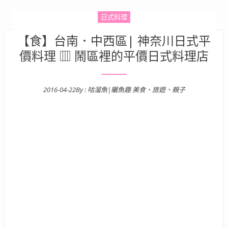
日式料理
【食】台南．中西區| 神奈川日式平
價料理 ▥ 鬧區裡的平價日式料理店
2016-04-22
By :
咕溜魚|曬魚趣 美食、旅遊、親子
Posted on