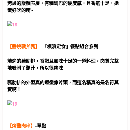
烤過的飯糰表層，有種鍋巴的硬度感，且香氣十足，還
蠻好吃的唷~
【醬燒戰斧豬】
–
『橫濱定食』餐點組合系列
燒烤的豬肋排，香嫩且氣味十足的一道料理，肉質完整
地吸附了醬汁，所以很夠味
豬肋排的外型真的還蠻像斧頭，而這名稱真的是名符其
實啊！
【烤雞肉串】
-單點