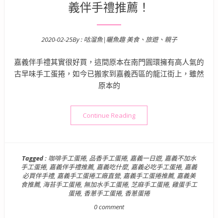
義伴手禮推薦！
2020-02-25
By :
咕溜魚|曬魚趣 美食、旅遊、親子
Posted on
嘉義伴手禮其實很好買，這間原本在南門圓環擁有高人氣的
古早味手工蛋捲，如今已搬家到嘉義西區的龍江街上，雖然
原本的
“【嘉義美食】品香手工蛋捲 
Continue Reading
Tagged :
咖啡手工蛋捲
,
品香手工蛋捲
,
嘉義一日遊
,
嘉義不加水
手工蛋捲
,
嘉義伴手禮推薦
,
嘉義吃什麼
,
嘉義必吃手工蛋捲
,
嘉義
必買伴手禮
,
嘉義手工蛋捲工廠直營
,
嘉義手工蛋捲推薦
,
嘉義美
食推薦
,
海苔手工蛋捲
,
無加水手工蛋捲
,
芝麻手工蛋捲
,
雞蛋手工
蛋捲
,
香蔥手工蛋捲
,
香蔥蛋捲
0 comment