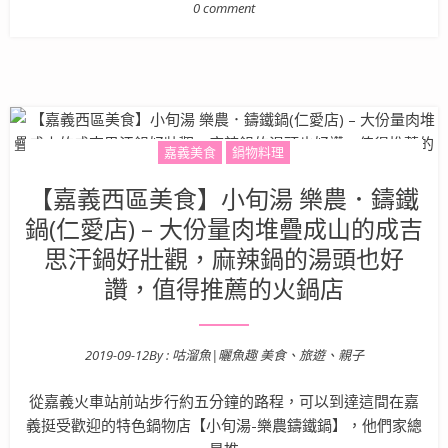
0 comment
嘉義美食
鍋物料理
【嘉義西區美食】小旬湯 樂農．鑄鐵
鍋(仁愛店) – 大份量肉堆疊成山的成吉
思汗鍋好壯觀，麻辣鍋的湯頭也好
讚，值得推薦的火鍋店
2019-09-12
By :
咕溜魚|曬魚趣 美食、旅遊、親子
Posted on
從嘉義火車站前站步行約五分鐘的路程，可以到達這間在嘉
義挺受歡迎的特色鍋物店【小旬湯-樂農鑄鐵鍋】，他們家總