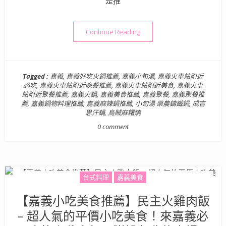
是推
“【嘉義西區美食】小旬湯 樂
Continue Reading
Tagged :
嘉義
,
嘉義好吃火鍋推薦
,
嘉義小旬湯
,
嘉義火車站附近
必吃
,
嘉義火車站附近晚餐推薦
,
嘉義火車站附近美食
,
嘉義火車
站附近聚餐推薦
,
嘉義火鍋
,
嘉義美食推薦
,
嘉義聚餐
,
嘉義聚餐推
薦
,
嘉義鍋物料理推薦
,
嘉義麻辣鍋推薦
,
小旬湯 樂農鑄鐵鍋
,
成吉
思汗鍋
,
烏賊麻糬燒
0 comment
台式料理
嘉義美食
【嘉義小吃美食推薦】民主火雞肉飯
– 超人氣的平價小吃美食！來嘉義必