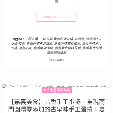
康
“嘉義美食》以健康為主打的素
Continue Reading
Tagged :
一糀五葉
,
一糀五葉 素水餃滷味館
,
吃嘉義
,
嘉義個人小
火鍋推薦
,
嘉義好吃素食推薦
,
嘉義好吃美食推薦
,
嘉義平價泡菜
火鍋
,
嘉義必吃
,
嘉義素滷肉飯
,
嘉義素食滷味推薦
,
嘉義美食推薦
,
嘉義鍋貼推薦
0 comment
伴手禮
嘉義美食
【嘉義美食】品香手工蛋捲 – 重現南
門圓環零添加的古早味手工蛋捲，嘉