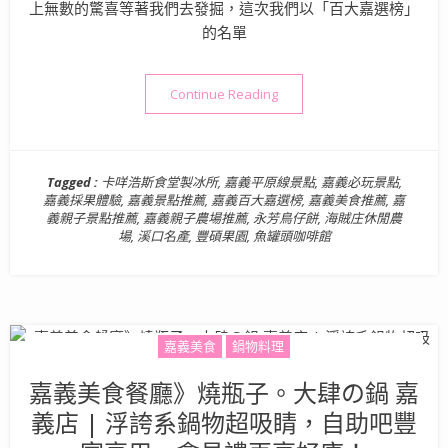
上無數的驚喜等著我們去發掘，這次我們以「百大嘉選榜」
的名單
“嘉義親子一日遊》帶著孩子輕
Continue Reading
Tagged :
卡咩浩斯食堂製冰所
,
嘉義平原線景點
,
嘉義必玩景點
,
嘉義採果體驗
,
嘉義景點推薦
,
嘉義百大嘉選榜
,
嘉義美食推薦
,
嘉
義親子景點推薦
,
嘉義親子農場推薦
,
永芳鳥仔餅
,
海賊庄休閒農
場
,
溪口名產
,
豐碩果園
,
魚罐頭咖啡館
嘉義美食
鍋物料理
嘉義美食餐廳》燒瓶子。大肆の鍋 嘉
義店 | 浮誇系鍋物超吸睛，自助吧豐