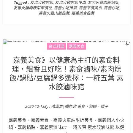
Tagged :
友忠火雞肉飯
,
友忠火雞肉飯停車
,
友忠火雞肉飯地址
,
友忠火雞肉飯菜單價位
,
嘉義小吃推薦
,
嘉義平價美食
,
嘉義必吃
,
嘉義火雞肉飯推薦
,
嘉義美食推薦
台式料理
嘉義美食
嘉義美食》以健康為主打的素食料
理，飄香且好吃！素食滷味/素肉燥
飯/鍋貼/豆腐鍋多選擇：一糀五葉 素
水餃滷味館
2020-12-13
By :
咕溜魚|曬魚趣 美食、旅遊、親子
Posted on
嘉義美食、嘉義素食、嘉義火車站附近美食、嘉義個人小火
鍋、嘉義鍋貼、嘉義素滷味👉 一糀五葉 素水餃滷味館 以健