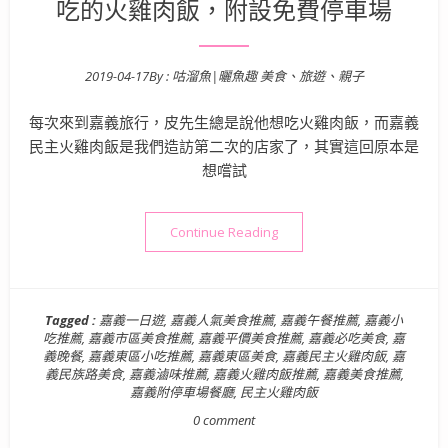
吃的火雞肉飯，附設免費停車場
2019-04-17
By :
咕溜魚|曬魚趣 美食、旅遊、親子
Posted on
每次來到嘉義旅行，皮先生總是說他想吃火雞肉飯，而嘉義
民主火雞肉飯是我們造訪第二次的店家了，其實這回原本是
想嚐試
“【嘉義小吃美食推薦】民主火
Continue Reading
Tagged :
嘉義一日遊
,
嘉義人氣美食推薦
,
嘉義午餐推薦
,
嘉義小
吃推薦
,
嘉義市區美食推薦
,
嘉義平價美食推薦
,
嘉義必吃美食
,
嘉
義晚餐
,
嘉義東區小吃推薦
,
嘉義東區美食
,
嘉義民主火雞肉飯
,
嘉
義民族路美食
,
嘉義滷味推薦
,
嘉義火雞肉飯推薦
,
嘉義美食推薦
,
嘉義附停車場餐廳
,
民主火雞肉飯
0 comment