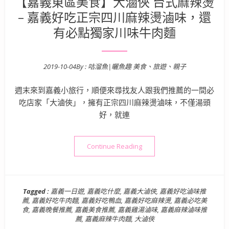
【嘉義東區美食】大滷俠 台式麻辣燙
– 嘉義好吃正宗四川麻辣燙滷味，還
有必點獨家川味牛肉麵
2019-10-04
By :
咕溜魚|曬魚趣 美食、旅遊、親子
Posted on
週末來到嘉義小旅行，順便來尋找友人跟我們推薦的一間必
吃店家「大滷俠」，擁有正宗四川麻辣燙滷味，不僅湯頭
好，就連
“【嘉義東區美食】大滷俠 台
Continue Reading
Tagged :
嘉義一日遊
,
嘉義吃什麼
,
嘉義大滷俠
,
嘉義好吃滷味推
薦
,
嘉義好吃牛肉麵
,
嘉義好吃鴨血
,
嘉義好吃麻辣燙
,
嘉義必吃美
食
,
嘉義晚餐推薦
,
嘉義美食推薦
,
嘉義雞湯滷味
,
嘉義麻辣滷味推
薦
,
嘉義麻辣牛肉麵
,
大滷俠