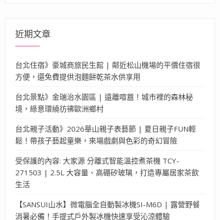
關
鍵
字:
近期文章
台北住宿》豪城商旅民生館 | 鄰近松山機場的平價住宿很
方便，還免費提供泡麵餅乾茶水供享用
台北景點》金瑞治水園區 | 遠離喧囂！城市裡的森林秘
境，綠意環繞彷彿歐洲鄉村
台北親子活動》2026華山親子表藝節 | 夏日親子FUN輕
鬆！帶孩子藝起童樂，來場戲劇與色彩的奇幻冒險
受保護的內容: 大家源 分離式智能溫控煮茶機 TCY-
271503 | 2.5L 大容量、高硼矽玻璃，打造專屬居家茶飲
生活
【SANSUI山水】微電腦全自動製冰機SI-M6D | 露營野餐
消暑必備！手提式戶外製冰機快速享受沁涼體驗