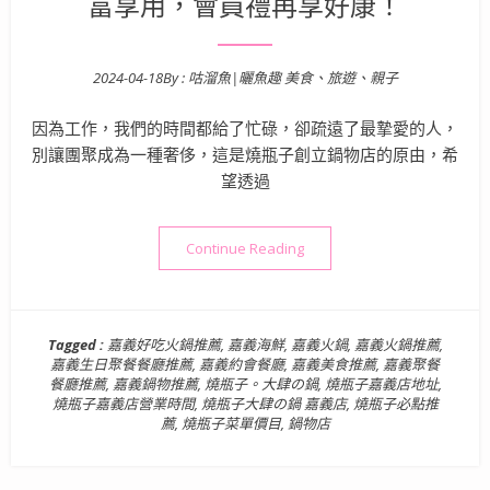
富享用，會員禮再享好康！
2024-04-18
By :
咕溜魚|曬魚趣 美食、旅遊、親子
Posted on
因為工作，我們的時間都給了忙碌，卻疏遠了最摯愛的人，
別讓團聚成為一種奢侈，這是燒瓶子創立鍋物店的原由，希
望透過
“嘉義美食餐廳》燒瓶子。大肆
Continue Reading
Tagged :
嘉義好吃火鍋推薦
,
嘉義海鮮
,
嘉義火鍋
,
嘉義火鍋推薦
,
嘉義生日聚餐餐廳推薦
,
嘉義約會餐廳
,
嘉義美食推薦
,
嘉義聚餐
餐廳推薦
,
嘉義鍋物推薦
,
燒瓶子。大肆の鍋
,
燒瓶子嘉義店地址
,
燒瓶子嘉義店營業時間
,
燒瓶子大肆の鍋 嘉義店
,
燒瓶子必點推
薦
,
燒瓶子菜單價目
,
鍋物店