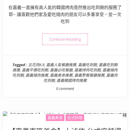
在嘉義一直擁有高人氣的韓國烤肉竟然推出吃到飽的服務了
耶~ 讓喜歡他們家及愛吃燒肉的朋友可以多重享受，並一次
吃到
“【嘉義美食】五花肉. KR
Continue Reading
Tagged :
五花肉K.R
,
嘉義人氣餐廳推薦
,
嘉義吃到飽
,
嘉義吃到飽
推薦
,
嘉義平價吃到飽
,
嘉義必吃餐廳
,
嘉義烤肉吃到飽
,
嘉義燒肉
吃到飽
,
嘉義燒肉推薦
,
嘉義美食推薦
,
嘉義聚餐餐廳推薦
,
嘉義肉
吃到飽
,
嘉義韓國烤肉推薦
0 comment
嘉義美食
台式料理