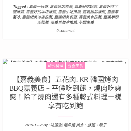
Tagged :
嘉義一日遊
,
嘉義冰店推薦
,
嘉義好吃粉圓
,
嘉義好吃芋
圓推薦
,
嘉義好拍冰店推薦
,
嘉義小吃推薦
,
嘉義甜品推薦
,
嘉義紫
薯冰
,
嘉義網美冰店推薦
,
嘉義網美餐廳
,
嘉義美食推薦
,
嘉義芋頭
冰推薦
,
嘉義草莓冰推薦
,
芋頭主義
0 comment
韓式料理
嘉義美食
【嘉義美食】五花肉. KR 韓國烤肉
BBQ嘉義店 – 平價吃到飽，燒肉吃爽
爽！除了燒肉還有多種韓式料理一樣
享有吃到飽
2019-12-26
By :
咕溜魚|曬魚趣 美食、旅遊、親子
Posted on