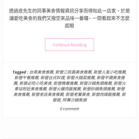
透過皮先生的同事美食情報資訊分享而得知此一店家，於是
讓愛吃美食的我們又撥空來品味一番囉~ 一間看起來不怎麼
起眼
“【台南新營美食】阿專沙鍋魚
Continue Reading
Tagged :
台南美食推薦
,
新營三民路美食推薦
,
新營人氣小吃推薦
,
新營午餐推薦
,
新營台式料理
,
新營大鍋菜推薦
,
新營平價美食推
薦
,
新營必吃小吃美食
,
新營晚餐推薦
,
新營沙鍋魚頭推薦
,
新營火
車站附近美食推薦
,
新營火雞肉飯推薦
,
新營砂鍋魚頭推薦
,
新營
美食推薦
,
新營老店美食推薦
,
新營老饕美食
,
新營肉燥飯推薦
,
新
營遊
,
阿專沙鍋魚頭
0 comment