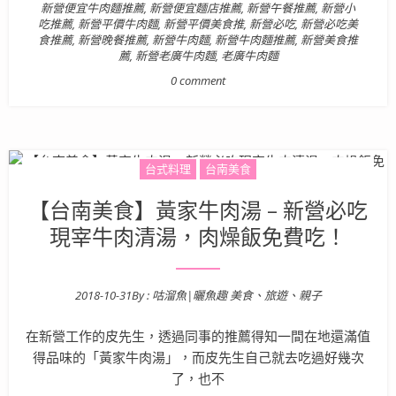
新營便宜牛肉麵推薦
,
新營便宜麵店推薦
,
新營午餐推薦
,
新營小
吃推薦
,
新營平價牛肉麵
,
新營平價美食推
,
新營必吃
,
新營必吃美
食推薦
,
新營晚餐推薦
,
新營牛肉麵
,
新營牛肉麵推薦
,
新營美食推
薦
,
新營老廣牛肉麵
,
老廣牛肉麵
0 comment
台式料理
台南美食
【台南美食】黃家牛肉湯 – 新營必吃
現宰牛肉清湯，肉燥飯免費吃！
2018-10-31
By :
咕溜魚|曬魚趣 美食、旅遊、親子
Posted on
在新營工作的皮先生，透過同事的推薦得知一間在地還滿值
得品味的「黃家牛肉湯」，而皮先生自己就去吃過好幾次
了，也不