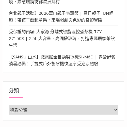
境，綠意環繞彷彿歐洲鄉村
台北親子活動》2026華山親子表藝節 | 夏日親子FUN輕
鬆！帶孩子藝起童樂，來場戲劇與色彩的奇幻冒險
受保護的內容: 大家源 分離式智能溫控煮茶機 TCY-
271503 | 2.5L 大容量、高硼矽玻璃，打造專屬居家茶飲
生活
【SANSUI山水】微電腦全自動製冰機SI-M6D | 露營野餐
消暑必備！手提式戶外製冰機快速享受沁涼體驗
分類
分
類