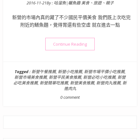
2016-11-21
By :
咕溜魚|曬魚趣 美食、旅遊、親子
Posted on
新營的市場內真的藏了不少國民平價美食 我們既上次吃完
附近的鱔魚麵，覺得胃還有些空虛 就在進去一點
“【美食】台南．新營區| 新進
Continue Reading
Tagged :
新營午餐推薦
,
新營小吃推薦
,
新營市場平價小吃推薦
,
新營市場美食推薦
,
新營平民美食推薦
,
新營必吃小吃推薦
,
新營
必吃美食推薦
,
新營簡單吃推薦
,
新營美食推薦
,
新營肉丸推薦
,
新
進肉丸
0 comment