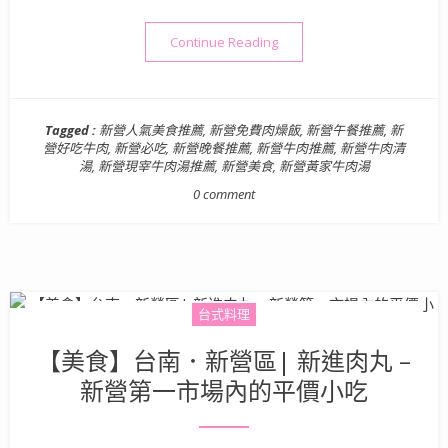
“【台南美食】黃家牛肉湯 –
Continue Reading
Tagged :
新營人氣美食推薦
,
新營免費肉燥飯
,
新營午餐推薦
,
新
營好吃牛肉
,
新營必吃
,
新營晚餐推薦
,
新營牛肉推薦
,
新營牛肉清
湯
,
新營現宰牛肉湯推薦
,
新營美食
,
新營黃家牛肉湯
0 comment
台式料理
【美食】台南．新營區| 新進肉丸 –
新營第一市場內的平價小吃