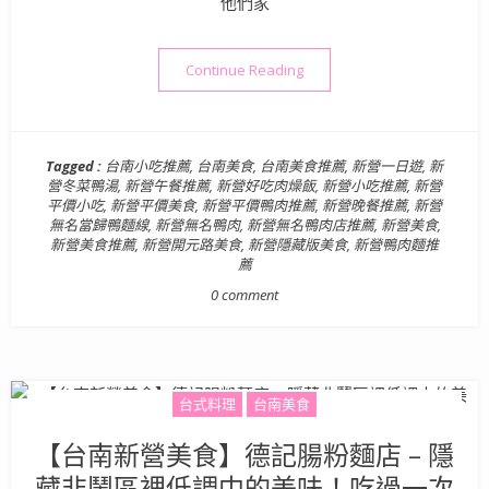
他們家
“台南美食》在地人推薦的隱
Continue Reading
Tagged :
台南小吃推薦
,
台南美食
,
台南美食推薦
,
新營一日遊
,
新
營冬菜鴨湯
,
新營午餐推薦
,
新營好吃肉燥飯
,
新營小吃推薦
,
新營
平價小吃
,
新營平價美食
,
新營平價鴨肉推薦
,
新營晚餐推薦
,
新營
無名當歸鴨麵線
,
新營無名鴨肉
,
新營無名鴨肉店推薦
,
新營美食
,
新營美食推薦
,
新營開元路美食
,
新營隱藏版美食
,
新營鴨肉麵推
薦
0 comment
台式料理
台南美食
【台南新營美食】德記腸粉麵店 – 隱
藏非鬧區裡低調中的美味！吃過一次