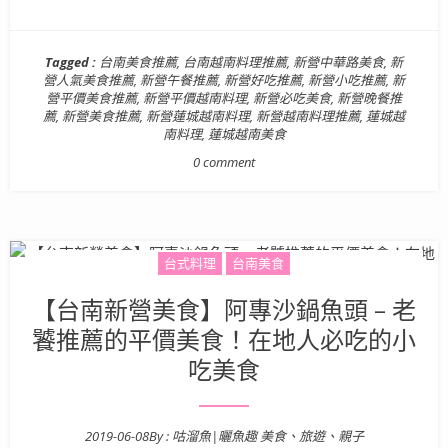
Tagged :
台南美食推薦
,
台南越南料理推薦
,
新營中華路美食
,
新
營人氣美食推薦
,
新營午餐推薦
,
新營好吃推薦
,
新營小吃推薦
,
新
營平價美食推薦
,
新營平價越南料理
,
新營必吃美食
,
新營晚餐推
薦
,
新營美食推薦
,
新營蓮城越南料理
,
新營越南料理推薦
,
蓮城越
南料理
,
蓮城越南美食
0 comment
台式料理
台南美食
【台南新營美食】阿專沙鍋魚頭 – 老
饕推薦的平價美食！在地人必吃的小
吃美食
2019-06-08
By :
咕溜魚|曬魚趣 美食、旅遊、親子
Posted on