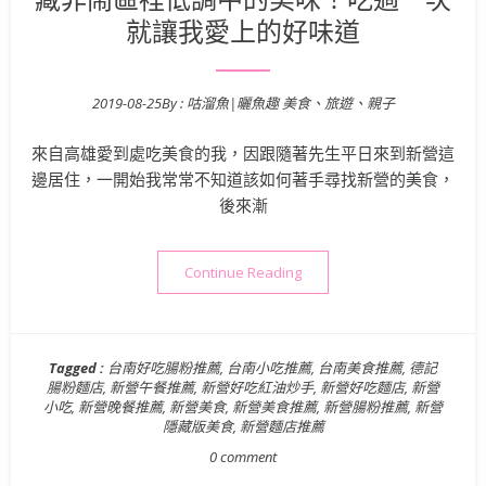
就讓我愛上的好味道
2019-08-25
By :
咕溜魚|曬魚趣 美食、旅遊、親子
Posted on
來自高雄愛到處吃美食的我，因跟隨著先生平日來到新營這
邊居住，一開始我常常不知道該如何著手尋找新營的美食，
後來漸
“【台南新營美食】德記腸粉麵
Continue Reading
Tagged :
台南好吃腸粉推薦
,
台南小吃推薦
,
台南美食推薦
,
德記
腸粉麵店
,
新營午餐推薦
,
新營好吃紅油炒手
,
新營好吃麵店
,
新營
小吃
,
新營晚餐推薦
,
新營美食
,
新營美食推薦
,
新營腸粉推薦
,
新營
隱藏版美食
,
新營麵店推薦
0 comment