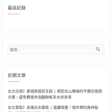
最高紀錄
搜
尋
關
鍵
字:
近期文章
台北住宿》豪城商旅民生館 | 鄰近松山機場的平價住宿很
方便，還免費提供泡麵餅乾茶水供享用
台北景點》金瑞治水園區 | 遠離喧囂！城市裡的森林秘