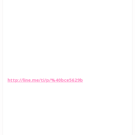
http://line.me/ti/p/%40bce5629b