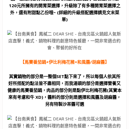
120元所擁有的開胃菜選擇，升級除了有多種開胃菜選擇之
外，還有附甜點乙份哦~ (詳細的升級搭配選擇請見文末菜
單)
【馬賽番茄鍋+伊比利梅花豬+和風醬/胡麻醬】
其實鍋物的部分是一整個SET點下來了，所以每個人依其所
好所搭配的點法皆不盡相同，而我湯頭的部分是選擇營養又
健康的馬賽番茄鍋，肉品的部分則是點伊比利梅花豬(其實本
來有考慮和牛 XD)，醬料的部分則是選擇和風醬及胡麻醬，
另有特製沙茶醬可選