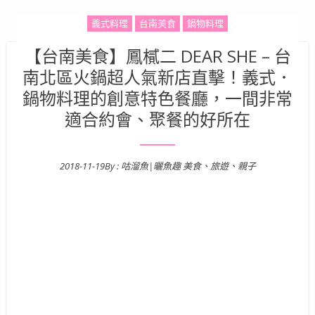
義式料理
台南美食
鍋物料理
【台南美食】鳳樲二 DEAR SHE – 台
南北區火鍋超人氣新店直擊！義式．
鍋物料理的創意特色餐廳，一間非常
適合約會、聚餐的好所在
2018-11-19
By :
咕溜魚|曬魚趣 美食、旅遊、親子
Posted on