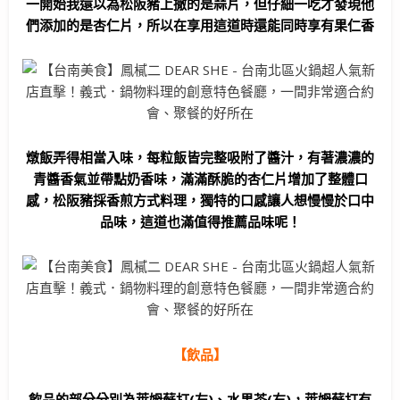
一開始我還以為松阪豬上撒的是蒜片，但仔細一吃才發現他
們添加的是杏仁片，所以在享用這道時還能同時享有果仁香
燉飯弄得相當入味，每粒飯皆完整吸附了醬汁，有著濃濃的
青醬香氣並帶點奶香味，滿滿酥脆的杏仁片增加了整體口
感，松阪豬採香煎方式料理，獨特的口感讓人想慢慢於口中
品味，這道也滿值得推薦品味呢！
【飲品】
飲品的部分分別為萊姆蘇打(左)、水果茶(右)，萊姆蘇打有