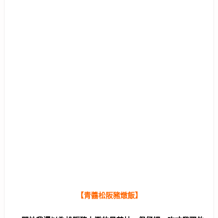
【青醬松阪豬燉飯】