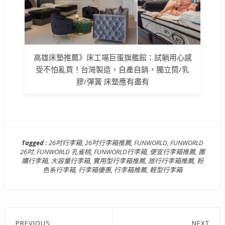
高雄床墊推薦》床工場巨蛋旗艦館：試躺用心感
受不怕亂買！台灣製造，自產自銷，獨立筒/乳
膠/彈簧 床墊應有盡有
Tagged :
26吋行李箱
,
26吋行李箱推薦
,
FUNWORLD
,
FUNWORLD
26吋
,
FUNWORLD 孔雀桃
,
FUNWORLD行李箱
,
便宜行李箱推薦
,
團
購行李箱
,
大容量行李箱
,
實用型行李箱推薦
,
旅行行李箱推薦
,
粉
色系行李箱
,
行李箱優惠
,
行李箱推薦
,
輕型行李箱
文
PREVIOUS
NEXT