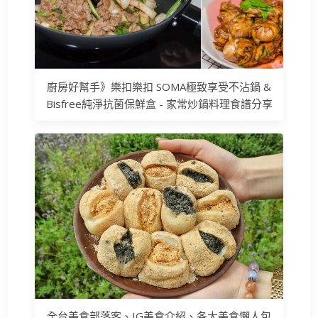
廚房好幫手》樂扣樂扣 SOMA極致享受不沾鍋 &
Bisfree純淨抗菌保鮮盒 - 家常炒鍋料理食譜分享
全台美食部落客、IG美食介紹、各大美食懶人包