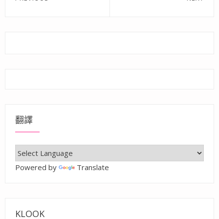
章
Previous
Next
post:
post:
導
覽
翻譯
Powered by
Translate
KLOOK