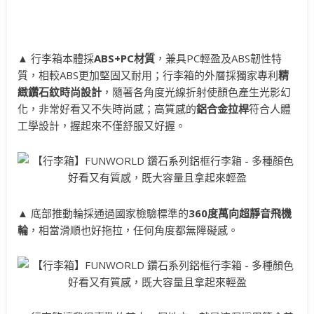
▲ 行李箱本體採
ABS+PC材質
，兼具PC輕盈及ABS韌性特
質，相較ABS更加堅固又耐用；行李箱的外層採獨家專利
精
緻鑽石紋時尚設計
，隨著各角度光線折射使顏色產生光影幻
化，非常好看又不失時尚感；高質感的
鋁合金拉桿
符合人體
工學設計，握起來不僅舒服又好握。
▲ 底部推動輪採通過國家檢驗標準的
360度萬向超靜音飛機
輪
，相當滑順也好拖拉，任何角度都無障礙感。