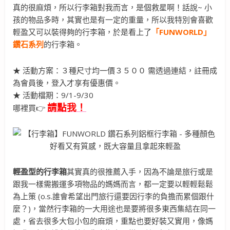
真的很麻煩，所以行李箱對我而言，是個救星啊！話說~ 小
孩的物品多時，其實也是有一定的重量，所以我特別會喜歡
輕盈又可以裝得夠的行李箱，於是看上了
「FUNWORLD」
鑽石系列
的行李箱。
★ 活動方案：３種尺寸均一價３５００ 需透過連結，註冊成
為會員後，登入才享有優惠價。
★ 活動檔期：9/1-9/30
請點我！
哪裡買👉
輕盈型的行李箱
其實真的很推薦入手，因為不論是旅行或是
跟我一樣需搬運多項物品的媽媽而言，都一定要以輕輕鬆鬆
為上策 (o.s.誰會希望出門旅行還要因行李的負擔而累個跟什
麼？)，當然行李箱的一大用途也是要將很多東西集結在同一
處，省去很多大包小包的麻煩，重點也要好裝又實用，像媽