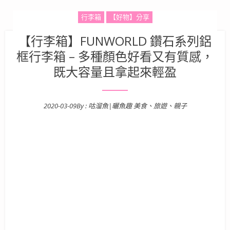
行李箱
【好物】分享
【行李箱】FUNWORLD 鑽石系列鋁
框行李箱 – 多種顏色好看又有質感，
既大容量且拿起來輕盈
2020-03-09
By :
咕溜魚|曬魚趣 美食、旅遊、親子
Posted on