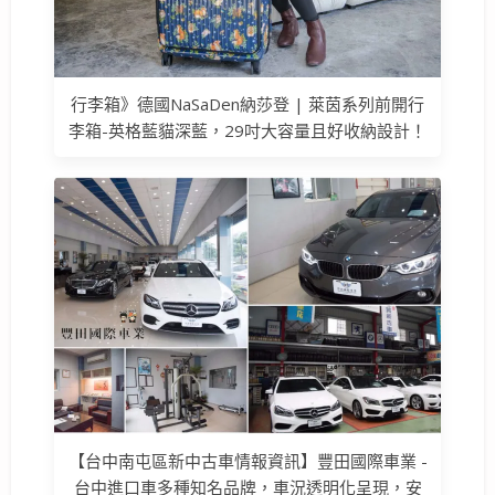
行李箱》德國NaSaDen納莎登 | 萊茵系列前開行
李箱-英格藍貓深藍，29吋大容量且好收納設計！
【台中南屯區新中古車情報資訊】豐田國際車業 -
台中進口車多種知名品牌，車況透明化呈現，安