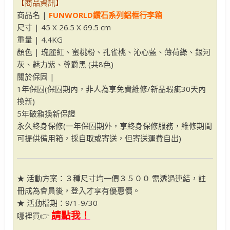
【商品資訊】
商品名 |
FUNWORLD鑽石系列鋁框行李箱
尺寸 | 45 X 26.5 X 69.5 cm
重量 | 4.4KG
顏色 | 瑰麗紅、蜜桃粉、孔雀桃、沁心藍、薄荷綠、銀河
灰、魅力紫、尊爵黑 (共8色)
關於保固 |
1年保固(保固期內，非人為享免費維修/新品瑕疵30天內
換新)
5年破箱換新保證
永久終身保修(一年保固期外，享終身保修服務，維修期間
可提供備用箱，採自取或寄送，但寄送運費自出)
★ 活動方案：３種尺寸均一價３５００ 需透過連結，註
冊成為會員後，登入才享有優惠價。
★ 活動檔期：9/1-9/30
請點我！
哪裡買👉